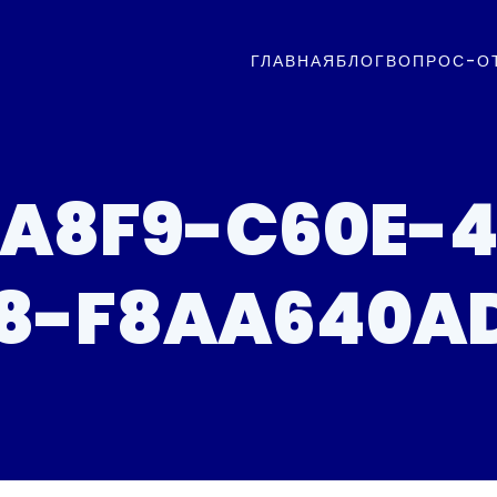
ГЛАВНАЯ
БЛОГ
ВОПРОС-О
FA8F9-C60E-4
8-F8AA640A