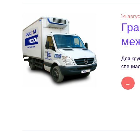
14 авгу
Гра
меж
Для кру
специал
→