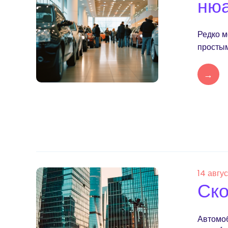
ню
Редко м
простым
→
14 авгу
Ско
Автомоб