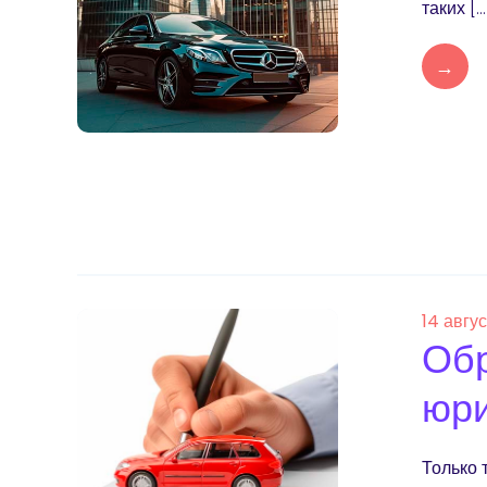
таких […
→
14 авгу
Обр
юр
Только 