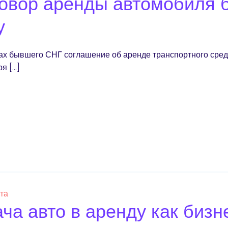
овор аренды автомобиля б
у
ах бывшего СНГ соглашение об аренде транспортного средст
я […]
ста
ча авто в аренду как бизн