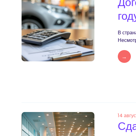
Дог
год
В стран
Несмотр
→
14 авгу
Сда