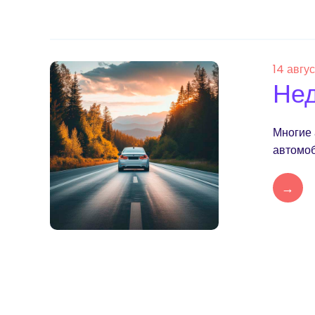
14 авгу
Нед
Многие 
автомоб
→