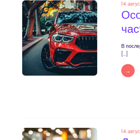
14 авгу
Осо
час
В после
[…]
→
14 авгу