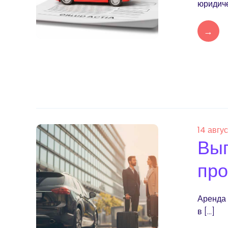
юридиче
→
14 авгу
Выг
про
Аренда 
в […]